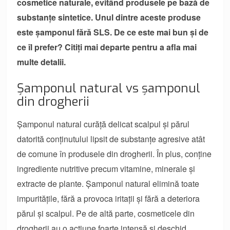
cosmetice naturale, evitând produsele pe bază de
substanțe sintetice. Unul dintre aceste produse
este șamponul fără SLS. De ce este mai bun și de
ce îl prefer? Citiți mai departe pentru a afla mai
multe detalii.
Șamponul natural vs șamponul
din drogherii
Șamponul natural curăță delicat scalpul și părul
datorită conținutului lipsit de substanțe agresive atât
de comune în produsele din drogherii. În plus, conține
ingrediente nutritive precum vitamine, minerale și
extracte de plante. Șamponul natural elimină toate
impuritățile, fără a provoca iritații și fără a deteriora
părul și scalpul. Pe de altă parte, cosmeticele din
drogherii au o acțiune foarte intensă și deschid