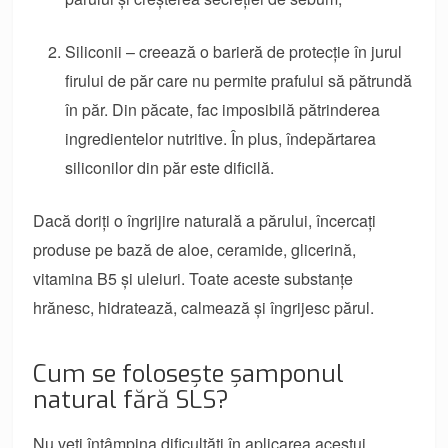
Siliconii – creează o barieră de protecție în jurul
firului de păr care nu permite prafului să pătrundă
în păr. Din păcate, fac imposibilă pătrinderea
ingredientelor nutritive. În plus, îndepărtarea
siliconilor din păr este dificilă.
Dacă doriți o îngrijire naturală a părului, încercați
produse pe bază de aloe, ceramide, glicerină,
vitamina B5 și uleiuri. Toate aceste substanțe
hrănesc, hidratează, calmează și îngrijesc părul.
Cum se folosește șamponul
natural fără SLS?
Nu veți întâmpina dificultăți în aplicarea acestui