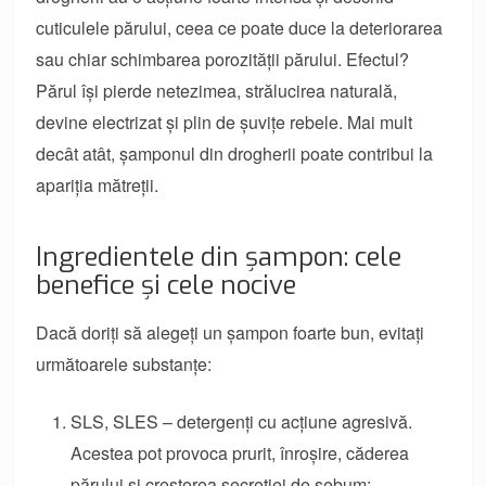
cuticulele părului, ceea ce poate duce la deteriorarea
sau chiar schimbarea porozității părului. Efectul?
Părul își pierde netezimea, strălucirea naturală,
devine electrizat și plin de șuvițe rebele. Mai mult
decât atât, șamponul din drogherii poate contribui la
apariția mătreții.
Ingredientele din șampon: cele
benefice și cele nocive
Dacă doriți să alegeți un șampon foarte bun, evitați
următoarele substanțe:
SLS, SLES – detergenți cu acțiune agresivă.
Acestea pot provoca prurit, înroșire, căderea
părului și creșterea secreției de sebum;