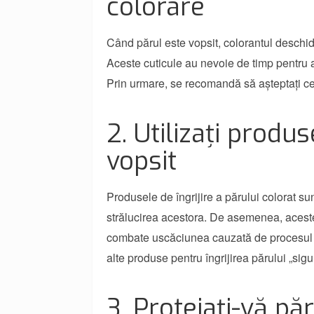
colorare
Când părul este vopsit, colorantul deschid
Aceste cuticule au nevoie de timp pentru a
Prin urmare, se recomandă să așteptați cel
2. Utilizați produ
vopsit
Produsele de îngrijire a părului colorat su
strălucirea acestora. De asemenea, acest
combate uscăciunea cauzată de procesul d
alte produse pentru îngrijirea părului „sig
3. Protejați-vă pă