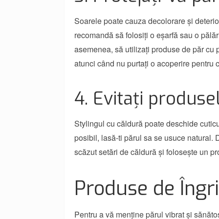
Soarele poate cauza decolorare și deteriora
recomandă să folosiți o eșarfă sau o pălăr
asemenea, să utilizați produse de păr cu p
atunci când nu purtați o acoperire pentru 
4. Evitați produse
Stylingul cu căldură poate deschide cutic
posibil, lasă-ti părul sa se usuce natural.
scăzut setări de căldură și folosește un pr
Produse de Îngri
Pentru a vă menține părul vibrat și sănătos