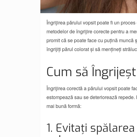
Îngrijirea părului vopsit poate fi un proces
metodelor de îngrijire corecte pentru a me
promit că se poate face cu puțină muncă și 
îngrijiți părul colorat și să mențineți străl
Cum să Îngrijeșt
Îngrijirea corectă a părului vopsit poate f
estompează sau se deteriorează repede. Ia
mai bună formă:
1. Evitați spălare