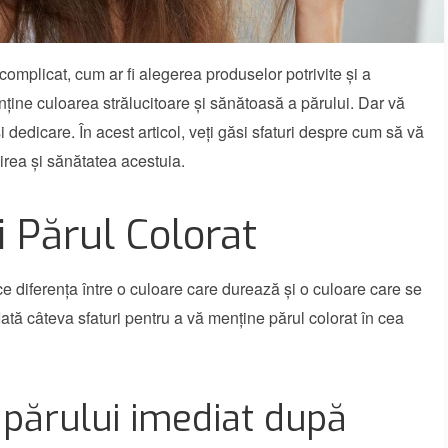
 complicat, cum ar fi alegerea produselor potrivite și a
nține culoarea strălucitoare și sănătoasă a părului. Dar vă
dedicare. În acest articol, veți găsi sfaturi despre cum să vă
ucirea și sănătatea acestuia.
i Părul Colorat
ace diferența între o culoare care durează și o culoare care se
tă câteva sfaturi pentru a vă menține părul colorat în cea
a părului imediat după