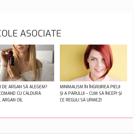
COLE ASOCIATE
EI DE ARGAN SĂ ALEGEM?
MINIMALISM ÎN ÎNGRIJIREA PIELII
COMAND CU CĂLDURĂ
ȘI A PĂRULUI – CUM SĂ ÎNCEPI ȘI
L ARGAN OIL
CE REGULI SĂ URMEZI