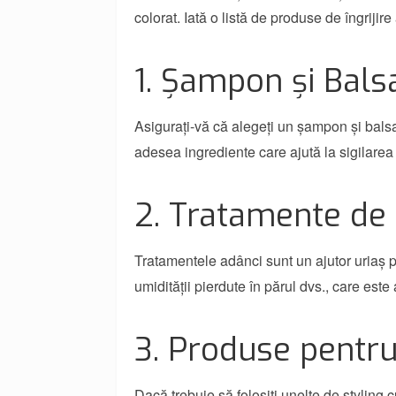
colorat. Iată o listă de produse de îngrijire
1. Șampon și Bals
Asigurați-vă că alegeți un șampon și bals
adesea ingrediente care ajută la sigilarea 
2. Tratamente de
Tratamentele adânci sunt un ajutor uriaș p
umidității pierdute în părul dvs., care est
3. Produse pentru
Dacă trebuie să folosiți unelte de styling c