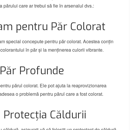
 a părului care ar trebui să fie în arsenalul dvs.:
am pentru Păr Colorat
am special concepute pentru păr colorat. Acestea conțin
colorantului în păr și la menținerea culorii vibrante.
 Păr Profunde
entru părul colorat. Ele pot ajuta la reaprovizionarea
e adesea o problemă pentru părul care a fost colorat.
 Protecția Căldurii
u căldură, asigurați-vă că folosiți un protectant de căldură