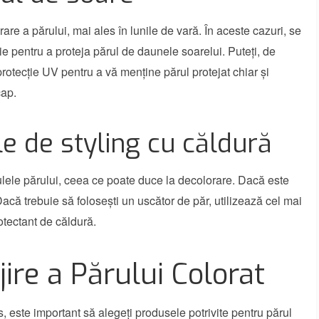
re a părului, mai ales în lunile de vară. În aceste cazuri, se
ie pentru a proteja părul de daunele soarelui. Puteți, de
rotecție UV pentru a vă menține părul protejat chiar și
cap.
le de styling cu căldură
ulele părului, ceea ce poate duce la decolorare. Dacă este
 Dacă trebuie să folosești un uscător de păr, utilizează cel mai
otectant de căldură.
jire a Părului Colorat
, este important să alegeți produsele potrivite pentru părul