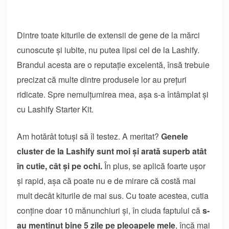
Dintre toate kiturile de extensii de gene de la mărci
cunoscute și iubite, nu putea lipsi cel de la Lashify.
Brandul acesta are o reputație excelentă, însă trebuie
precizat că multe dintre produsele lor au prețuri
ridicate. Spre nemulțumirea mea, așa s-a întâmplat și
cu Lashify Starter Kit.
Am hotărât totuși să îl testez. A meritat?
Genele
cluster de la Lashify sunt moi și arată superb atât
în cutie, cât și pe ochi.
În plus, se aplică foarte ușor
și rapid, așa că poate nu e de mirare că costă mai
mult decât kiturile de mai sus. Cu toate acestea, cutia
conține doar 10 mănunchiuri și, în ciuda faptului că
s-
au menținut bine 5 zile pe pleoapele mele
, încă mai