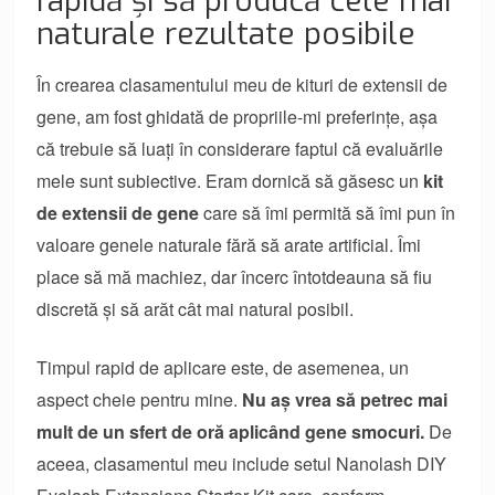
rapidă și să producă cele mai
naturale rezultate posibile
În crearea clasamentului meu de kituri de extensii de
gene, am fost ghidată de propriile-mi preferințe, așa
că trebuie să luați în considerare faptul că evaluările
mele sunt subiective. Eram dornică să găsesc un
kit
de extensii de gene
care să îmi permită să îmi pun în
valoare genele naturale fără să arate artificial. Îmi
place să mă machiez, dar încerc întotdeauna să fiu
discretă și să arăt cât mai natural posibil.
Timpul rapid de aplicare este, de asemenea, un
aspect cheie pentru mine.
Nu aș vrea să petrec mai
mult de un sfert de oră aplicând gene smocuri.
De
aceea, clasamentul meu include setul Nanolash DIY