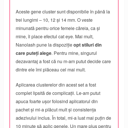
Aceste gene cluster sunt disponibile în până la
trei lungimi – 10, 12 și 14 mm. O veste
minunată pentru orice femeie căreia, ca și
mine, îi place efectul cat eye. Mai mult,
Nanolash pune la dispoziție
opt stiluri din
care puteți alege
. Pentru mine, singurul
dezavantaj a fost că nu m-am putut decide care
dintre ele îmi plăceau cel mai mult.
Aplicarea clusterelor din acest set a fost
complet lipsită de complicații. Le-am putut
apuca foarte ușor folosind aplicatorul din
pachet și mi-a plăcut mult și consistența
adezivului inclus. În total, mi-a luat mai puțin de
10 minute să aplic genele. Un mare plus pentru